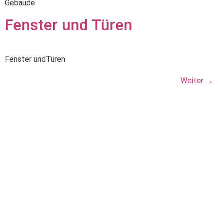
Gebäude
Fenster und Türen
Fenster undTüren
Weiter
→
Appel Metallbau-
Edelstahlverarbeitung GmbH & Co.
KG
Friedrichsthalstraße 14
63599 Biebergemünd